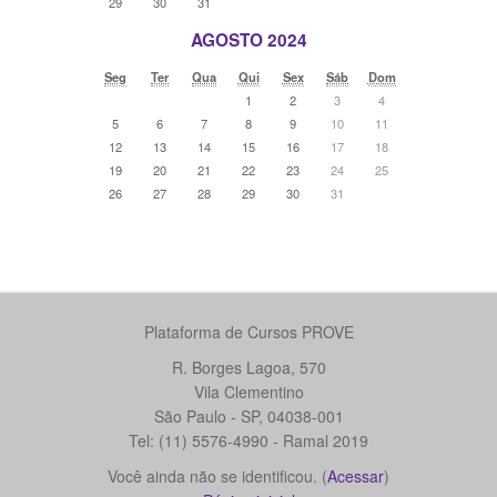
29
30
31
AGOSTO 2024
Seg
Ter
Qua
Qui
Sex
Sáb
Dom
1
2
3
4
5
6
7
8
9
10
11
12
13
14
15
16
17
18
19
20
21
22
23
24
25
26
27
28
29
30
31
Plataforma de Cursos PROVE
R. Borges Lagoa, 570
Vila Clementino
São Paulo - SP, 04038-001
Tel: (11) 5576-4990 - Ramal 2019
Você ainda não se identificou. (
Acessar
)