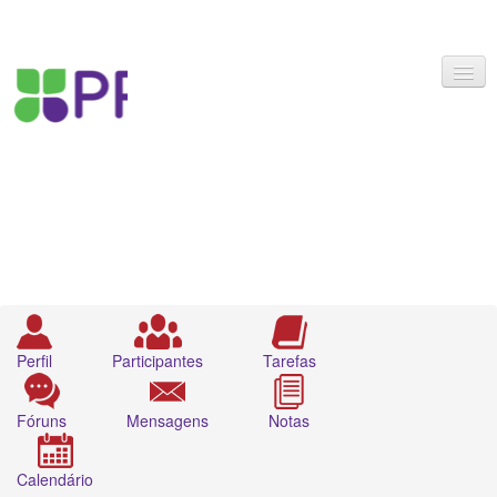
Português - Brasil ‎(pt_br)‎
Você ainda não se identificou. (
Acessar
)
Perfil
Participantes
Tarefas
Fóruns
Mensagens
Notas
Calendário