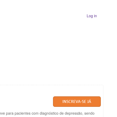
You are not logged in. (
Log in
)
reve para pacientes com diagnóstico de depressão, sendo