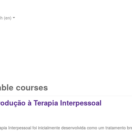
h ‎(en)‎
able courses
rodução à Terapia Interpessoal
apia Interpessoal foi inicialmente desenvolvida como um tratamento b