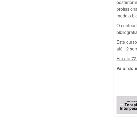
posteriorm
profission
modelo bio
O conteúdo
bibliograf
Este curso
até 12 se
Em até 72
Valor do 