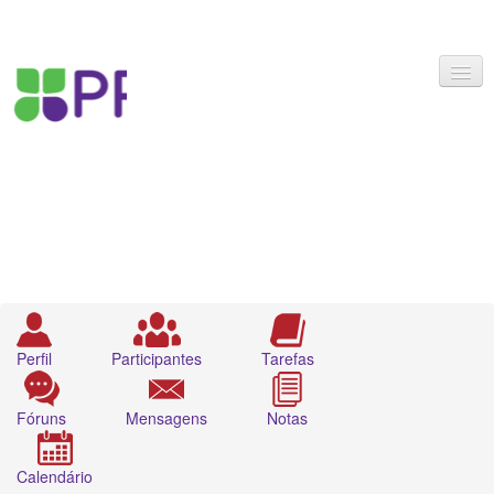
English ‎(en)‎
You are not logged in. (
Log in
)
Perfil
Participantes
Tarefas
Fóruns
Mensagens
Notas
Calendário